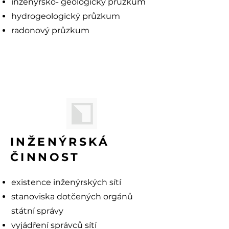
inženýrsko- geologický průzkum
hydrogeologický průzkum
radonový průzkum
INŽENÝRSKÁ
ČINNOST
existence inženýrských sítí
stanoviska dotčených orgánů
státní správy
vyjádření správců sítí