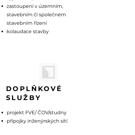
zastoupení v územním,
stavebním či společném
stavebním řízení
kolaudace stavby
DOPLŇKOVÉ
SLUŽBY
projekt FVE/
ČOV/studny
přípojky inženýrských sítí
dopravní řešení